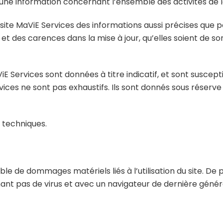
r une information concernant l’ensemble des activités de l
ite MaViE Services des informations aussi précises que pos
 des carences dans la mise à jour, qu’elles soient de son f
E Services sont données à titre indicatif, et sont susceptib
vices ne sont pas exhaustifs. Ils sont donnés sous réser
 techniques.
e de dommages matériels liés à l’utilisation du site. De pl
enant pas de virus et avec un navigateur de dernière géné