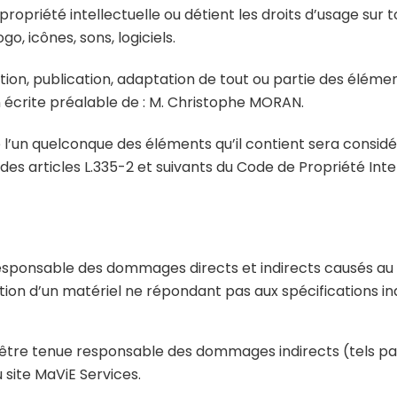
ropriété intellectuelle ou détient les droits d’usage sur t
, icônes, sons, logiciels.
ion, publication, adaptation de tout ou partie des élément
ion écrite préalable de : M. Christophe MORAN.
de l’un quelconque des éléments qu’il contient sera cons
es articles L.335-2 et suivants du Code de Propriété Int
onsable des dommages directs et indirects causés au matér
sation d’un matériel ne répondant pas aux spécifications ind
tre tenue responsable des dommages indirects (tels pa
u site MaViE Services.